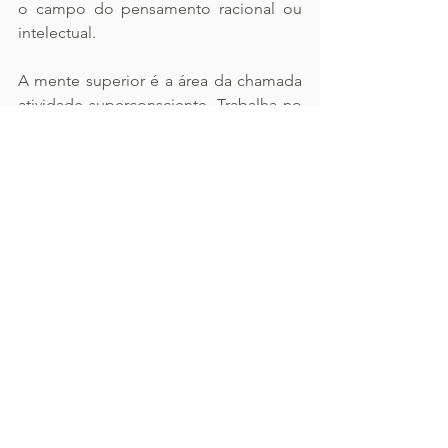
o campo do pensamento racional ou 
intelectual.
A mente superior é a área da chamada 
atividade superconsciente. Trabalha no 
campo da intuição, inspiração, bem 
aventurança e experiências 
transcendentais. É a partir desta região 
que os gênios obtém seus insights de 
criatividade. Ela é a fonte do 
conhecimento profundo.